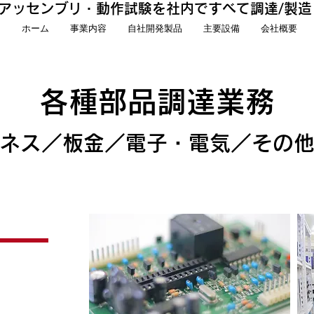
アッセンブリ・動作試験を社内ですべて調達/製造
ホーム
事業内容
自社開発製品
主要設備
会社概要
各種部品調達業務
ネス／板金／電子・電気／その