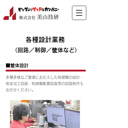
各種設計業務
（回路／制御／筐体など）
■筐体設計
多種多様なご要望にお応えした制御盤の設計・
板金加工図面・制御盤配置図面等の図面制作も
お任せください。