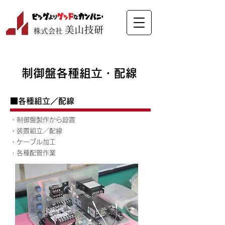
制御盤各種組立・配線
■各種組立／配線
・制御盤製作から設置
・装置組立／配線
・ケーブル加工
​・各種配管作業